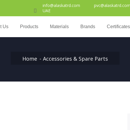
info@alaskatrd.com
pvc@alaskatrd.co
UAE
t Us
Products
Materials
Brands
Certificate
Home
Accessories & Spare Parts