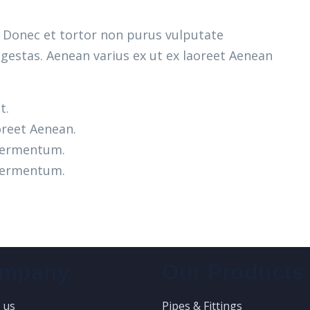
m. Donec et tortor non purus vulputate
gestas. Aenean varius ex ut ex laoreet Aenean
t.
oreet Aenean.
 fermentum.
 fermentum.
mpany
Our Products
 us
Pipes & Fittings