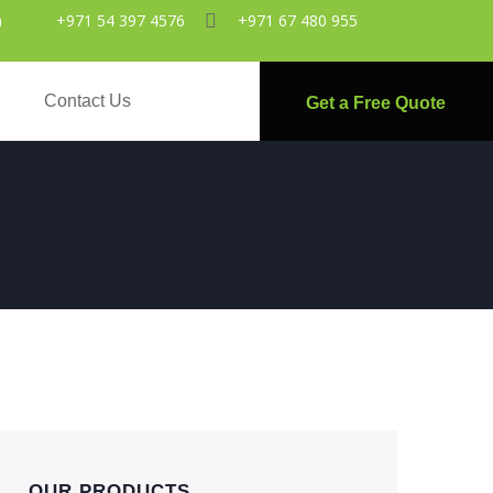
m
+971 54 397 4576
+971 67 480 955
s
Contact Us
Get a Free Quote
OUR PRODUCTS